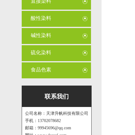
直接染料
酸性染料
碱性染料
硫化染料
食品色素
联系我们
公司名称：天津升帆科技有限公司
手机：13702078682
邮箱：99945696@qq.com