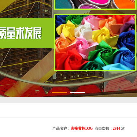
1
2
产品名称：
直接黄棕D3G
点击次数：
2914
次