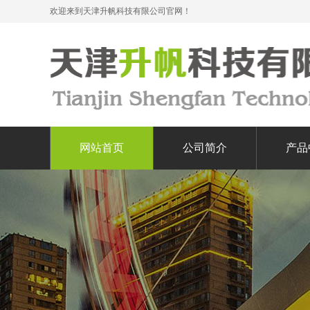
欢迎来到天津升帆科技有限公司官网！
网站首页
公司简介
产品