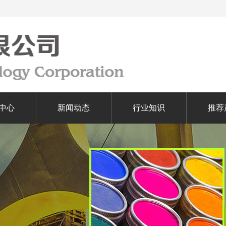
中心
新闻动态
行业知识
推荐