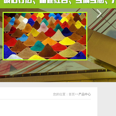
您的位置：
首页
>>产品中心