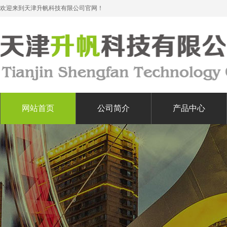
欢迎来到天津升帆科技有限公司官网！
网站首页
公司简介
产品中心