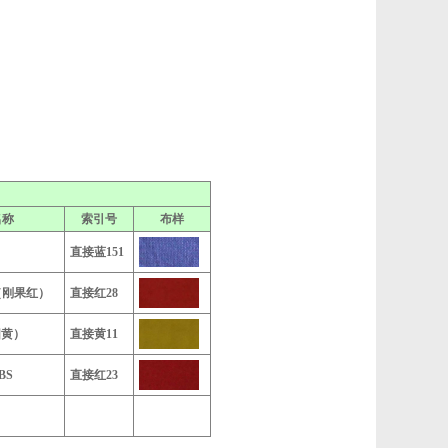
名称
索引号
布样
直接蓝151
（刚果红）
直接红28
阳黄）
直接黄11
BS
直接红23