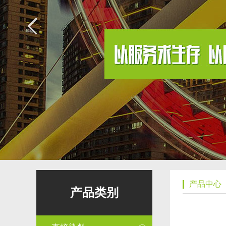
产品中心
产品类别