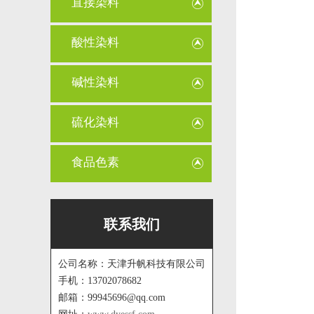
直接染料
酸性染料
碱性染料
硫化染料
食品色素
联系我们
公司名称：天津升帆科技有限公司
手机：13702078682
邮箱：99945696@qq.com