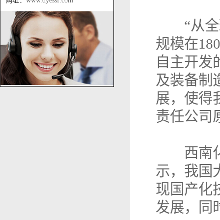
网址：
www.dyessf.com
“从全球
规模在1
自主开发
及装备制
展，使得
责任公司
西南化工
示，我国
现国产化
发展，同