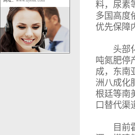
网址：
www.dyessf.com
料，尿素
多国高度
优先保障
头部化肥
吨氮肥停
成，东南
洲八成化
根廷等南
口替代渠
目前霍尔