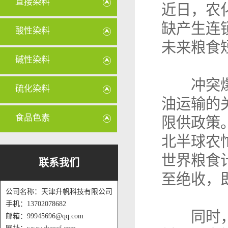
直接染料
近日，农
缺产生连
酸性染料
未来粮食
碱性染料
冲突爆发
硫化染料
油运输的
食品色素
限供政策
北半球农
世界粮食
联系我们
至绝收，
公司名称：天津升帆科技有限公司
手机：13702078682
同时，霍
邮箱：99945696@qq.com