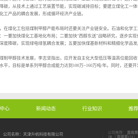
降碳，从技术上通过工艺装置节能，实现碳减排目标；要建立煤化工一体
化工产品的耦合发展，形成循环经济产业链。
煤化工包括煤制甲醇产能布局时还要关注产业链安全。石油和化学工
：一要加快煤化工基地化布局；二要加快“西醇东送”战略研究，逐步实
深度降碳，实现绿电绿氢耦合发展；五要加快煤基新材料和精细化学品发
甲醇技术发展，李志坚指出，应开发自主化大型低压等温高位能回收
水平，目标是单系列甲醇合成能力达到100万~160万吨/年。同时，还
中心
新闻动态
行业知识
推
公司推荐：
直接黑
公司名称：天津升帆科技有限公司
2R
（
直接蓝151
）