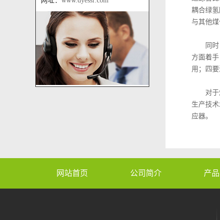
网址：
www.dyessf.com
耦合绿氢
与其他煤
同时，在
方面着手
用；四要
对于煤制
生产技术
应器。
网站首页
公司简介
产品