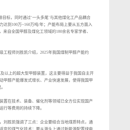
目标，同时通过‘一头多尾’与其他煤化工产品耦合
到100万~160万吨/年；产能布局上要从五方面入
上，来自全国甲醇及煤化工领域的180余名专家学者、
程师刘胜凯介绍，2025年我国煤制甲醇产能约
年及以上的超大型甲醇装置，这主要得益于我国自主开
动甲醇产能爆发式增长、产业快速发展，使得我国甲
说。
装置在技术、装备、催化剂等领域已全方位实现国产
运行等费用的持续下降。
，刘胜凯强调了三点：企业要结合当地煤质特点，通
适宜的煤气化技术；要从源头上通过新能源配置绿电