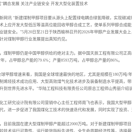
尾”耦合发展 关注产业链安全 开发大型化装置技术
讯 “新建煤制甲醇项目要从源头上配置绿电耦合绿氢降碳，实现碳减排
术上应开发大型低压等温高位能回收甲醇合成工艺，使单系列甲醇合成能力达
业链安全。”5月20日至21日于陕西榆林召开的2026年甲醇产业发展大会
针对煤制甲醇行业发展提出真知灼见。
制甲醇仍是中国甲醇供给的绝对主力。据中国天辰工程有限公司正高级工
吨/年，占甲醇总产能的79.6%；产量8593万吨，占甲醇总产量的86%。
甲醇增速来看，我国是全球增速最快的地区，尤其是规模在180万吨/
制烯烃技术成功应用、大型高效煤气化技术进步及装备制造水平提高，带
升到世界先进水平。”华陆工程科技有限责任公司原总工程师山秀丽介绍
研究设计院有限公司营销中心主任工程师周飞也表示，我国大型甲醇
代，进一步促进了我国煤化工技术的快速迭代和发展，同时实现了投资、
前我国在建大型煤制甲醇产能超过2000万吨。对于新建煤制甲醇项目
较技术运行可靠性、运行能效指标先进性、全生命周期经济性等，选择最