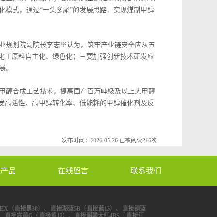
化模式，通过“一头多尾”的发展思路，实现煤制甲醇
业规划院副院长李志坚认为，筑牢产业链安全应从五
现化工原料自主化、绿色化；三要加强创新技术研发应
展。
甲醇合成工艺技术，提高国产百万吨级及以上大甲醇
要开发高活性、高甲醇转化率、低能耗的甲醇催化剂及反
发布时间：2026-05-26 已被阅读216次
荐产品
在线留言
联系我们
EX
（
直接黑38
）、
直接湖蓝5B
（
直接蓝15
）、
直接铜蓝
、
直接冻黄G
（
直接黄12
）、
直接耐酸大红4BS
（
直接红