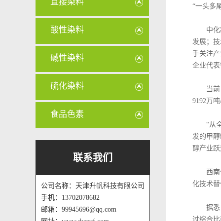
直接染料
“一头多
酸性染料
中化新网
发展；技
手关注产
碱性染料
企业代表
硫化染料
当前，煤
9192万
食品色素
“从全球
发的甲醇
醇产业跃
联系我们
西南化工
化技术替
公司名称：天津升帆科技有限公司
手机：13702078682
据悉，目
邮箱：99945696@qq.com
过综合比